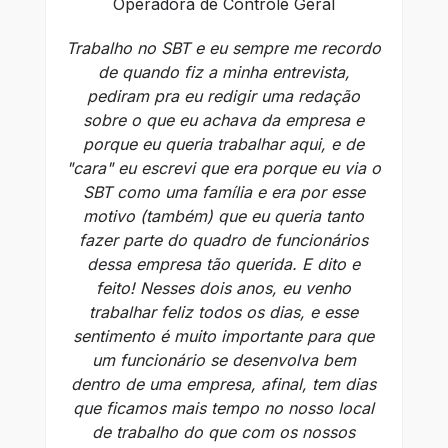
Operadora de Controle Geral
S
o
Trabalho no SBT e eu sempre me recordo
pa
de quando fiz a minha entrevista,
s
pediram pra eu redigir uma redação
sobre o que eu achava da empresa e
co
porque eu queria trabalhar aqui, e de
"cara" eu escrevi que era porque eu via o
SBT como uma família e era por esse
p
motivo (também) que eu queria tanto
fazer parte do quadro de funcionários
dessa empresa tão querida. E dito e
feito! Nesses dois anos, eu venho
trabalhar feliz todos os dias, e esse
sentimento é muito importante para que
um funcionário se desenvolva bem
dentro de uma empresa, afinal, tem dias
que ficamos mais tempo no nosso local
de trabalho do que com os nossos